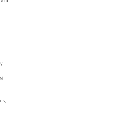
e la
 y
el
os,