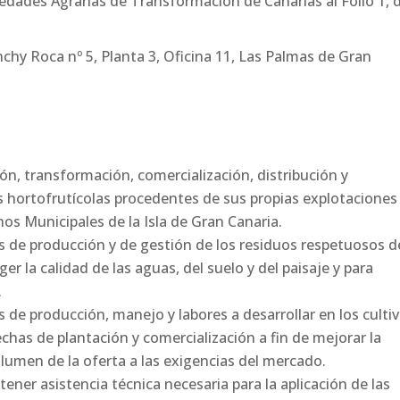
iedades Agrarias de Transformación de Canarias al Folio 1, d
anchy Roca nº 5, Planta 3, Oficina 11, Las Palmas de Gran
ión, transformación, comercialización, distribución y
 hortofrutícolas procedentes de sus propias explotaciones
nos Municipales de la Isla de Gran Canaria.
as de producción y de gestión de los residuos respetuosos d
r la calidad de las aguas, del suelo y del paisaje y para
.
 de producción, manejo y labores a desarrollar en los cultiv
chas de plantación y comercialización a fin de mejorar la
olumen de la oferta a las exigencias del mercado.
ener asistencia técnica necesaria para la aplicación de las