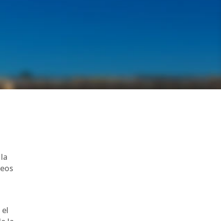
la
peos
 el